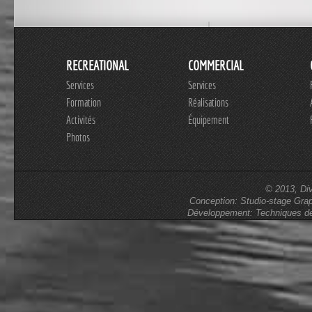
RECREATIONAL
COMMERCIAL
Services
Services
Formation
Réalisations
Activités
Équipement
Photos
© 2013, Div
Conception: Studio-stage Gra
Développement: Techniques de 