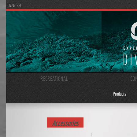
/
EN
FR
RECREATIONAL
CO
Products
Accessories